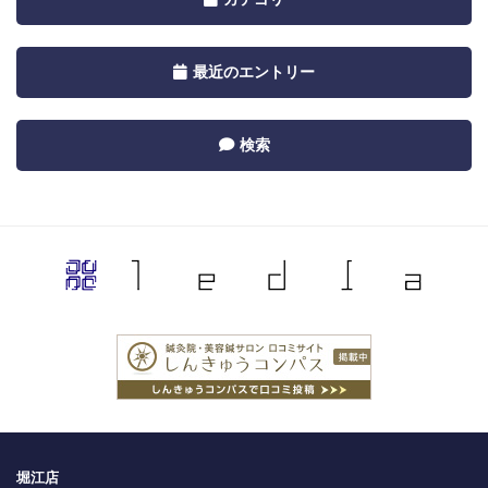
Calendar
navigation
by
Toggle
最近のエントリー
Category
navigation
by
Toggle
検索
Recent
navigation
by
Category
堀江店