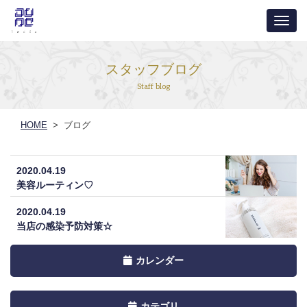
ナ
ビ
ゲ
スタッフブログ
ー
Staff blog
シ
ョ
HOME
> ブログ
ン
2020.04.19
美容ルーティン♡
2020.04.19
当店の感染予防対策☆
Toggle
カレンダー
navigation
by
Toggle
カテゴリ