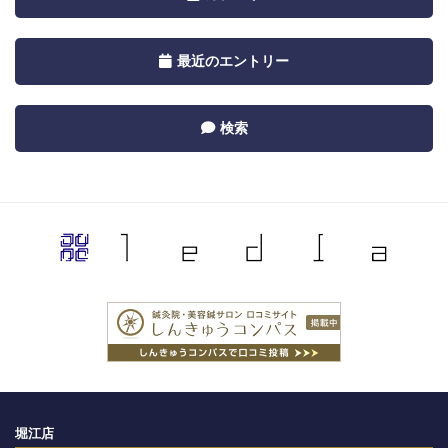
Calendar
navigation
by
Toggle
最近のエントリー
Category
navigation
by
Toggle
検索
Recent
navigation
by
Category
堀江店