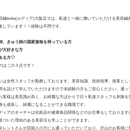
鍼ledia(ルディア)大阪店では、
私達と一緒に働いていただける美容鍼
集しています！！
経験は不問です。
師、きゅう師の国家資格を持っている方
が大好きな方
ある方♡
のはこの３点です！
ンは女性スタッフが勤務しております。
美容知識、技術指導、接客とし
間を設けて学んでいただけますので
未経験の方もご安心ください。
通っ
お客様は
美意識が高く、お綺麗な方ばかりで
日々私達スタッフも刺激を
身も成長し、綺麗になることができる
職場です。
ディアのオーナーは化粧品や健康食品関係などのお仕事もしております
基づいた理由のある美容法も学ぶことができます。
タレントさんや芸能人の方にも通っていただいて
おり、
沢山のお客様に