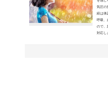
を感じ
気圧の
経は体
呼吸、
ので、
対応し