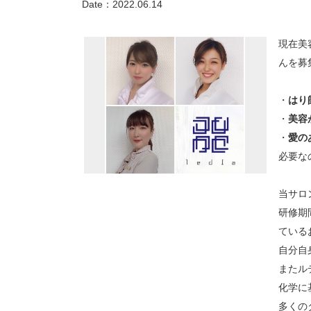
Date：
2022.06.14
現在美容
んを募
・
はり
・
美容
・
愛の
必要な
当サロ
研修期
ている
自分自
またル
化学に
多くの