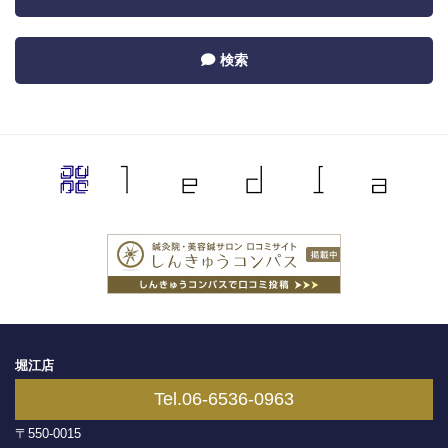
Category
navigation
by
Toggle
検索
Recent
navigation
by
Category
堀江店
Tel.06-6536-0963
〒550-0015