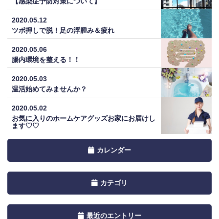
【感染症予防対策について】
2020.05.12
ツボ押しで脱！足の浮腫み＆疲れ
2020.05.06
腸内環境を整える！！
2020.05.03
温活始めてみませんか？
2020.05.02
お気に入りのホームケアグッズお家にお届けし
ます♡♡
Toggle
カレンダー
navigation
by
Toggle
カテゴリ
Calendar
navigation
by
Toggle
最近のエントリー