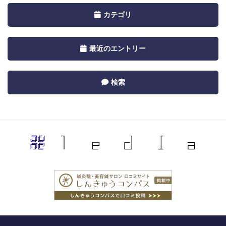
by
Toggle
カテゴリ
Calendar
navigation
by
Toggle
最近のエントリー
Category
navigation
by
Toggle
検索
Recent
navigation
by
Category