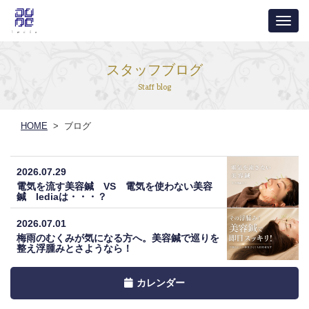
ナ
ビ
ゲ
スタッフブログ
ー
Staff blog
シ
ョ
HOME
> ブログ
ン
2026.07.29
電気を流す美容鍼 VS 電気を使わない美容
鍼 lediaは・・・？
2026.07.01
梅雨のむくみが気になる方へ。美容鍼で巡りを
整え浮腫みとさようなら！
Toggle
カレンダー
navigation