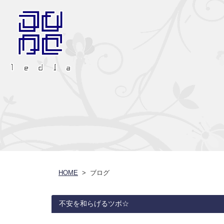
HOME
> ブログ
不安を和らげるツボ☆