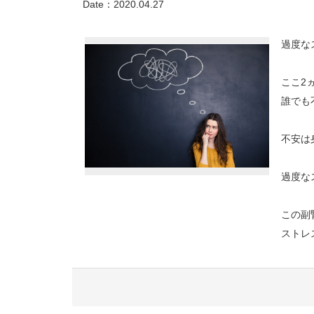
Date：
2020.04.27
過度な
ここ2
誰でも
不安は
過度な
この副
ストレ