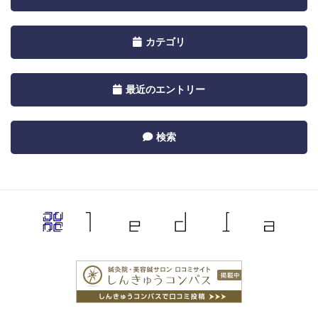
navigation
by
Toggle
カテゴリ
Calendar
navigation
by
Toggle
最近のエントリー
Category
navigation
by
Toggle
検索
Recent
navigation
by
Category