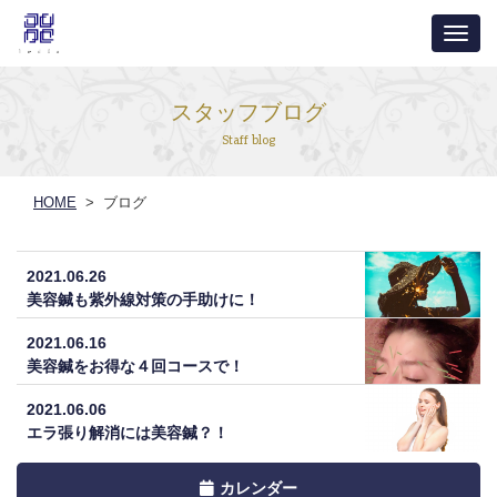
ナ
ビ
ゲ
スタッフブログ
ー
Staff blog
シ
ョ
HOME
> ブログ
ン
2021.06.26
美容鍼も紫外線対策の手助けに！
2021.06.16
美容鍼をお得な４回コースで！
2021.06.06
エラ張り解消には美容鍼？！
Toggle
カレンダー