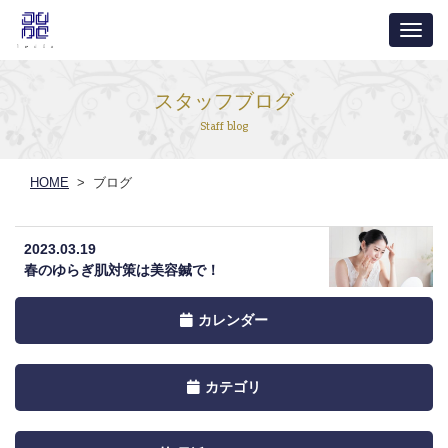
ナ
ビ
ゲ
スタッフブログ
ー
Staff blog
シ
ョ
HOME
> ブログ
ン
2023.03.19
春のゆらぎ肌対策は美容鍼で！
Toggle
カレンダー
navigation
by
Toggle
カテゴリ
Calendar
navigation
by