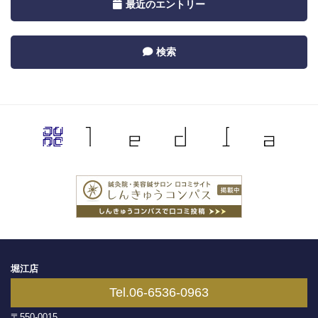
Toggle
最近のエントリー
Category
navigation
by
Toggle
検索
Recent
navigation
by
Category
堀江店
Tel.06-6536-0963
〒550-0015