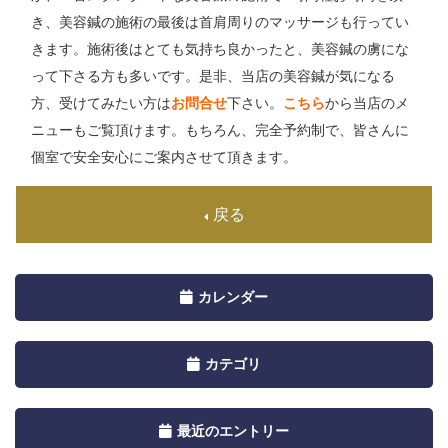
き、美容鍼の施術の最後は首肩周りのマッサージも行ってい
きます。施術後はとても気持ち良かったと、美容鍼の虜にな
って下さる方も多いです。是非、当店の美容鍼が気になる
方、受けてみたい方は
お問合せ
下さい。
こちら
から当店のメ
ニューもご覧頂けます。もちろん、完全予約制で、皆さんに
個室で安全安心にご案内させて頂きます。
戻る
Toggle
カレンダー
navigation
by
Toggle
カテゴリ
Calendar
navigation
by
Toggle
最近のエントリー
Category