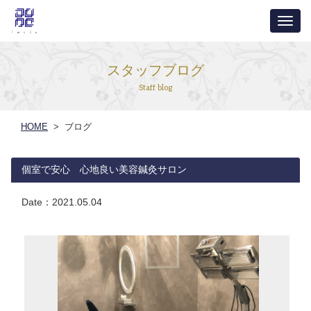
ナ
ビ
ゲ
スタッフブログ
ー
Staff blog
シ
ョ
HOME
> ブログ
ン
個室で安心 心地良い美容鍼灸サロン
Date：
2021.05.04