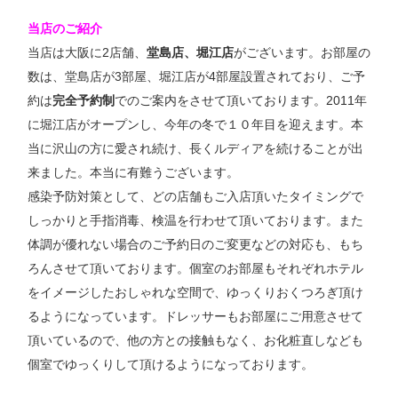
当店のご紹介
当店は大阪に
2
店舗
、
堂島店、堀江店
がございます。お部屋の
数は、堂島店が
3
部屋、堀江店が
4
部屋設置されており、ご予
約は
完全予約制
でのご案内をさせて頂いております。
2011
年
に堀江店がオープンし、今年の冬で１０年目を迎えます。本
当に沢山の方に愛され続け、長くルディアを続けることが出
来ました。本当に有難うございます。
感染予防対策として、どの店舗もご入店頂いたタイミングで
しっかりと手指消毒、検温を行わせて頂いております。また
体調が優れない場合のご予約日のご変更などの対応も、もち
ろんさせて頂いております。個室のお部屋もそれぞれホテル
をイメージしたおしゃれな空間で、ゆっくりおくつろぎ頂け
るようになっています。ドレッサーもお部屋にご用意させて
頂いているので、他の方との接触もなく、お化粧直しなども
個室でゆっくりして頂けるようになっております。