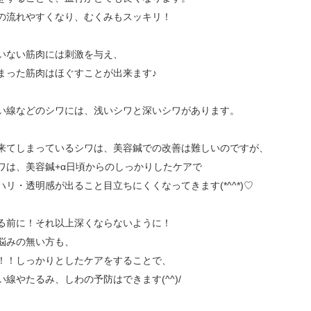
の流れやすくなり、むくみもスッキリ！
いない筋肉には刺激を与え、
まった筋肉はほぐすことが出来ます♪
い線などのシワには、浅いシワと深いシワがあります。
来てしまっているシワは、美容鍼での改善は難しいのですが、
ワは、美容鍼+α日頃からのしっかりしたケアで
ハリ・透明感が出ること目立ちにくくなってきます(*^^*)♡
る前に！それ以上深くならないように！
悩みの無い方も、
！！しっかりとしたケアをすることで、
い線やたるみ、しわの予防はできます(^^)/