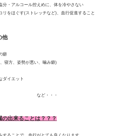
塩分・アルコール控えめに、体を冷やさない
コリをほぐす(ストレッチなど)、血行促進すること
の他
の癖
、寝方、姿勢が悪い、噛み癖)
なダイエット
骨格 など・・・
鍼の出来ることは？？？
をすることで、血行がとても良くなります。