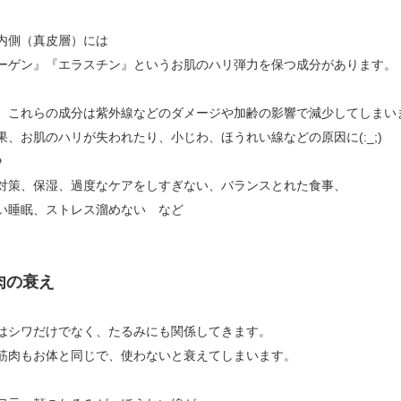
内側（真皮層）には
ーゲン』『エラスチン』というお肌のハリ弾力を保つ成分があります。
、これらの成分は紫外線などのダメージや加齢の影響で減少してしまい
果、お肌のハリが失われたり、小じわ、ほうれい線などの原因に(:_;)
》
対策、保湿、過度なケアをしすぎない、バランスとれた食事、
い睡眠、ストレス溜めない など
肉の衰え
はシワだけでなく、たるみにも関係してきます。
筋肉もお体と同じで、使わないと衰えてしまいます。