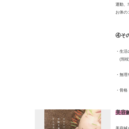
運動、
お体の
④そ
・生活
(頬杖
・無理
・
美容
美容鍼