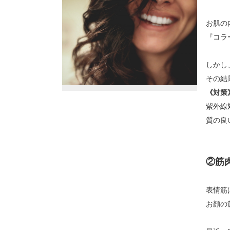
お肌の
『コラ
しかし
その結
《対策
紫外線
質の良
②筋
表情筋
お顔の