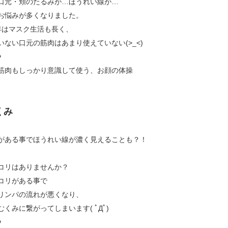
口元・頬のたるみが…ほうれい線が…
お悩みが多くなりました。
年はマスク生活も長く、
いない口元の筋肉はあまり使えていない(>_<)
》
筋肉もしっかり意識して使う、お顔の体操
くみ
がある事でほうれい線が濃く見えることも？！
コリはありませんか？
コリがある事で
リンパの流れが悪くなり、
むくみに繋がってしまいます( ﾟДﾟ)
》