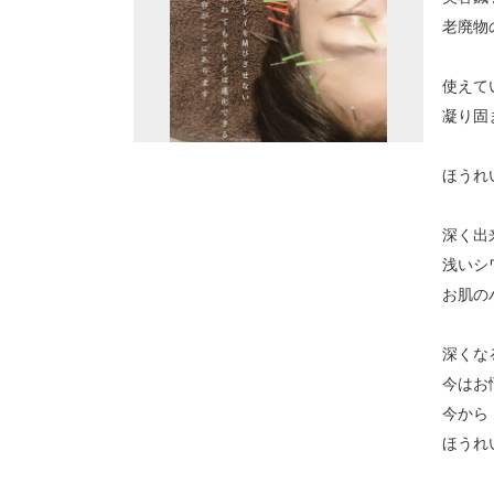
老廃物
使えて
凝り固
ほうれ
深く出
浅いシ
お肌の
深くな
今はお
今から
ほうれ