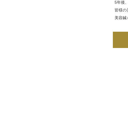
5年後
皆様の
美容鍼