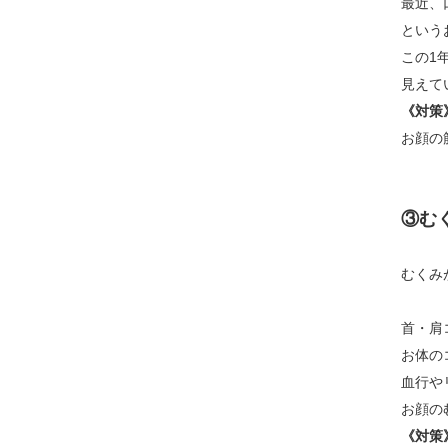
最近、
という
この1
見えて
《対策
お顔の
③む
むくみ
首・肩
お体の
血行や
お顔の
《対策