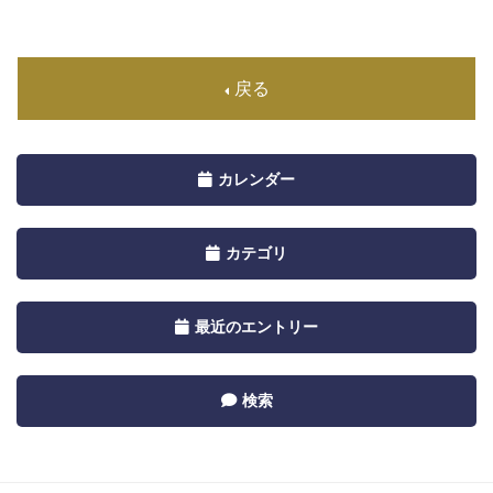
戻る
Toggle
カレンダー
navigation
by
Toggle
カテゴリ
Calendar
navigation
by
Toggle
最近のエントリー
Category
navigation
by
Toggle
検索
Recent
navigation
by
Category