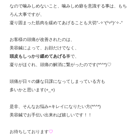
なので噛みしめないこと、噛みしめ癖を意識する事は、もち
ろん大事ですが、
凝り固まった筋肉を緩めてあげることも大切°˖✧◝(⁰▿⁰)◜✧˖°
お客様の頭痛が改善されたのは、
美容鍼によって、お顔だけでなく、
頭皮もしっかり緩めてあげる
事で、
凝りがほぐれ、頭痛の解消に繋がったのです(*^^*)♡
頭痛が日々の嫌な日課になってしまっている方も
多いかと思います(+_+)
是非、そんなお悩み+キレイになりたい方(*^^*)
美容鍼でお手伝い出来れば嬉しいです！！
お待ちしております
♡