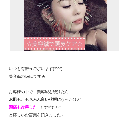
いつも有難うございます(*^^*)
美容鍼のlediaです★
お客様の中で、美容鍼を続けたら、
お肌も、もちろん良い状態に
なったけど、
頭痛も改善した
°˖✧◝(⁰▿⁰)◜✧˖°
と嬉しいお言葉を頂きました♪