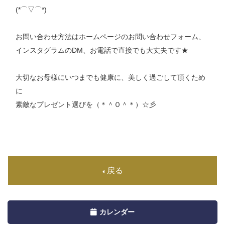
(*⌒▽⌒*)
お問い合わせ方法はホームページのお問い合わせフォーム、
インスタグラムのDM、お電話で直接でも大丈夫です★
大切なお母様にいつまでも健康に、美しく過ごして頂くため
に
素敵なプレゼント選びを（＊＾Ｏ＾＊）☆彡
戻る
Toggle
カレンダー