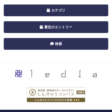
navigation
by
Toggle
カテゴリ
Calendar
navigation
by
Toggle
最近のエントリー
Category
navigation
by
Toggle
検索
Recent
navigation
by
Category